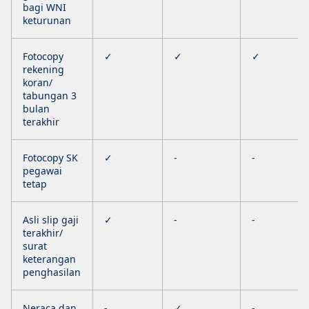
bagi WNI
keturunan
Fotocopy
✓
✓
✓
rekening
koran/
tabungan 3
bulan
terakhir
Fotocopy SK
✓
-
-
pegawai
tetap
Asli slip gaji
✓
-
-
terakhir/
surat
keterangan
penghasilan
Neraca dan
-
✓
-